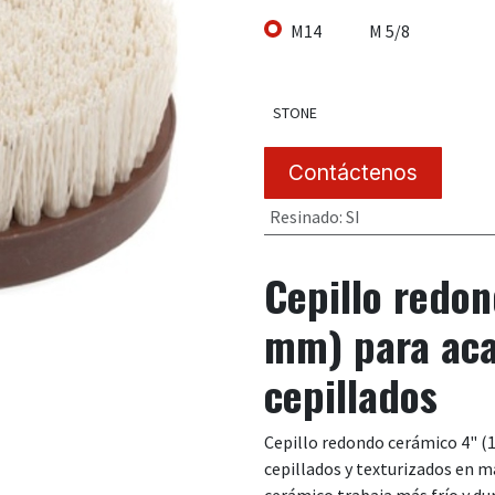
M14
M 5/8
STONE
Contáctenos
Resinado
:
SI
Cepillo redo
mm) para aca
cepillados
Cepillo redondo cerámico 4" (
cepillados y texturizados en m
cerámico trabaja más frío y dur