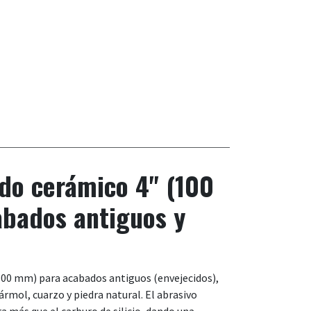
ndo cerámico 4" (100
bados antiguos y
100 mm) para acabados antiguos (envejecidos),
ármol, cuarzo y piedra natural. El abrasivo
a más que el carburo de silicio, dando una