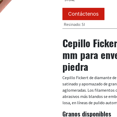
Contáctenos
Resinado
:
SI
Cepillo Ficke
mm para enve
piedra
Cepillo Fickert de diamante d
satinado y apomazado de granit
aglomeradas. Los filamentos 
abrasivos más blandos se embo
losa, en líneas de pulido auto
Granos disponibles