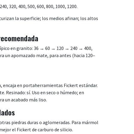
, 240, 320, 400, 500, 600, 800, 1000, 1200.
rizan la superficie; los medios afinan; los altos
 recomendada
típico en granito: 36 → 60 → 120 → 240 → 400,
Para un apomazado mate, para antes (hacia 120–
, encaja en portaherramientas Fickert estándar.
e. Resinado: sí. Uso en seco o húmedo; en
ra un acabado más liso.
dados
y otras piedras duras o aglomeradas. Para mármol
ejor el Fickert de carburo de silicio.