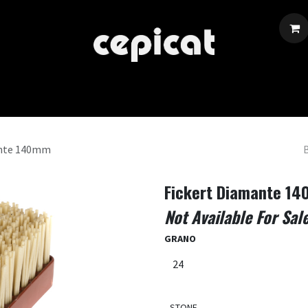
Inicio
Tienda
Sobre Nosotros
Eventos
Blog
ante 140mm
Fickert Diamante 1
Not Available For Sal
GRANO
STONE